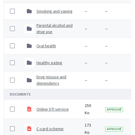
Smoking and vaping
--
--
Parental alcohol and
--
--
drug use
Oral health
--
--
Healthy eating
--
--
Drug misuse and
--
--
dependency
DOCUMENTS
250
Online STI service
APPROUVÉ
Ko
173
C-card scheme
APPROUVÉ
Ko