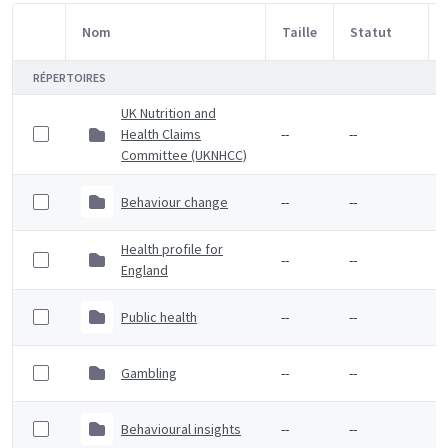
Nom
Taille
Statut
Sélection d'article
RÉPERTOIRES
UK Nutrition and
Health Claims
--
--
Committee (UKNHCC)
Behaviour change
--
--
Health profile for
--
--
England
Public health
--
--
Gambling
--
--
Behavioural insights
--
--