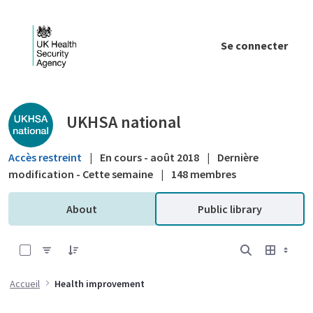
Saut au contenu principal
Se connecter
Public library - UKHSA national
UKHSA national
Accès restreint
|
En cours - août 2018
|
Dernière
modification - Cette semaine
|
148 membres
About
Public library
0 sur 16 Articles sélectionné
Accueil
Health improvement