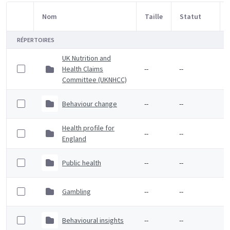
Nom
Taille
Statut
Sélection d'article
RÉPERTOIRES
UK Nutrition and
Health Claims
--
--
Committee (UKNHCC)
Behaviour change
--
--
Health profile for
--
--
England
Public health
--
--
Gambling
--
--
Behavioural insights
--
--