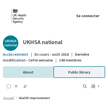
Saut au contenu principal
Se connecter
Public library - UKHSA national
UKHSA national
Accès restreint
|
En cours - août 2018
|
Dernière
modification - Cette semaine
|
148 membres
About
Public library
0 sur 16 Articles sélectionné
Accueil
Health improvement