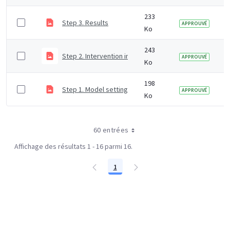
233
Step 3. Results
APPROUVÉ
Ko
243
Step 2. Intervention inputs
APPROUVÉ
Ko
198
Step 1. Model settings
APPROUVÉ
Ko
60 entrées
Affichage des résultats 1 - 16 parmi 16.
1
Page