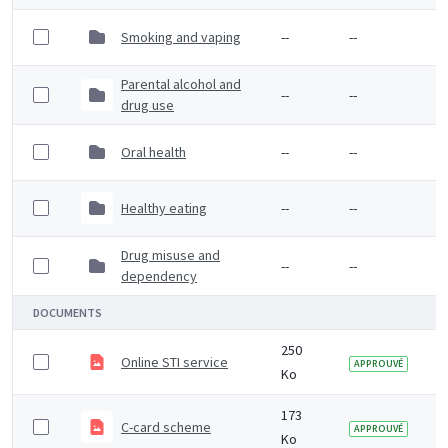
Smoking and vaping
--
--
Parental alcohol and
--
--
drug use
Oral health
--
--
Healthy eating
--
--
Drug misuse and
--
--
dependency
DOCUMENTS
250
Online STI service
APPROUVÉ
Ko
173
C-card scheme
APPROUVÉ
Ko