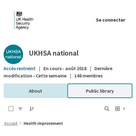
Saut au contenu principal
Se connecter
Public library - UKHSA national
UKHSA national
Accès restreint
|
En cours - août 2018
|
Dernière
modification - Cette semaine
|
148 membres
About
Public library
0 sur 16 Articles sélectionné
Accueil
Health improvement