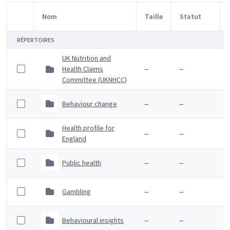
Nom
Taille
Statut
Sélection d'article
RÉPERTOIRES
UK Nutrition and
Health Claims
--
--
Committee (UKNHCC)
Behaviour change
--
--
Health profile for
--
--
England
Public health
--
--
Gambling
--
--
Behavioural insights
--
--