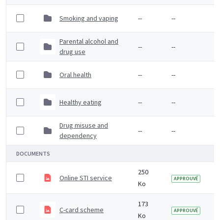
Smoking and vaping
--
--
Parental alcohol and
--
--
drug use
Oral health
--
--
Healthy eating
--
--
Drug misuse and
--
--
dependency
DOCUMENTS
250
Online STI service
APPROUVÉ
Ko
173
C-card scheme
APPROUVÉ
Ko