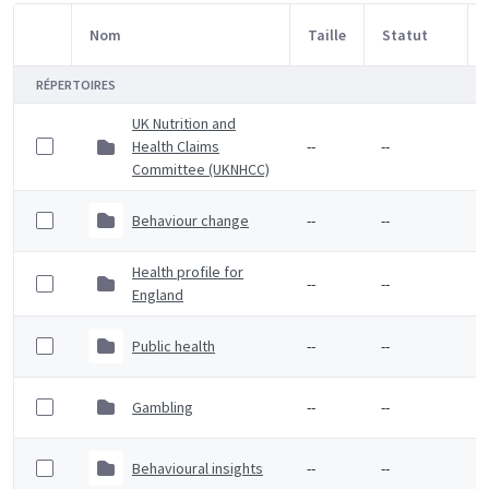
Nom
Taille
Statut
Sélection d'article
RÉPERTOIRES
UK Nutrition and
Health Claims
--
--
Committee (UKNHCC)
Behaviour change
--
--
Health profile for
--
--
England
Public health
--
--
Gambling
--
--
Behavioural insights
--
--