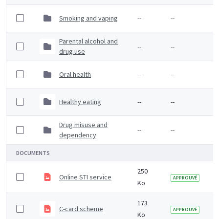
Smoking and vaping
--
--
Parental alcohol and
--
--
drug use
Oral health
--
--
Healthy eating
--
--
Drug misuse and
--
--
dependency
DOCUMENTS
250
Online STI service
APPROUVÉ
Ko
173
C-card scheme
APPROUVÉ
Ko