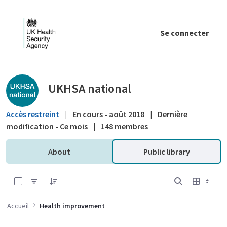
Saut au contenu principal
Se connecter
Public library - UKHSA national
UKHSA national
Accès restreint
|
En cours - août 2018
|
Dernière
modification - Ce mois
|
148 membres
About
Public library
0 sur 16 Articles sélectionné
Accueil
Health improvement