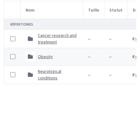
Nom
Taille
Statut
Dat
Sélection d'article
RÉPERTOIRES
Cancer research and
--
--
Il y
treatment
Obesity
--
--
Il y
Neurological
--
--
Il y
conditions