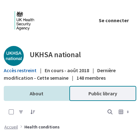
Saut au contenu principal
Se connecter
Public library - UKHSA national
UKHSA national
Accès restreint
|
En cours - août 2018
|
Dernière
modification - Cette semaine
|
148 membres
About
Public library
0 sur 3 Articles sélectionné
Accueil
Health conditions