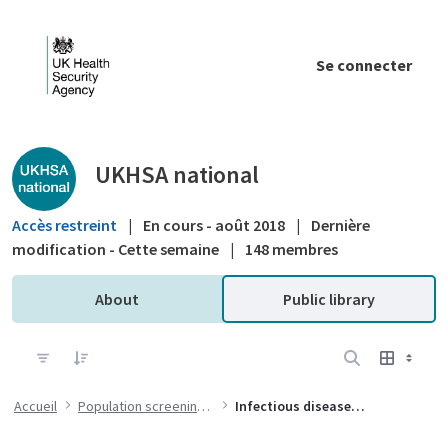
Saut au contenu principal
Se connecter
Public library - UKHSA national
UKHSA national
Accès restreint
|
En cours - août 2018
|
Dernière
modification - Cette semaine
|
148 membres
About
Public library
Accueil
Population screening programmes
Infectious diseases in pregnancy screening (IDPS) programme