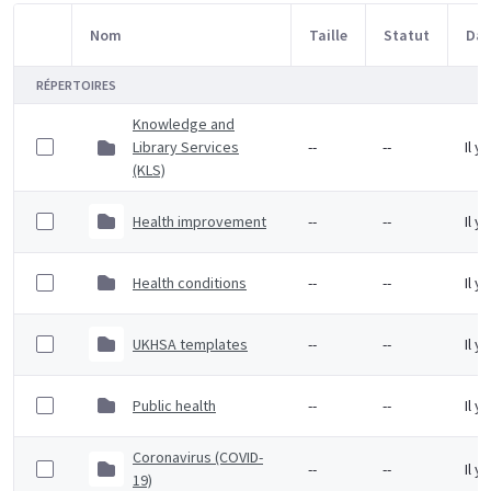
Nom
Taille
Statut
Dat
Sélection d'article
RÉPERTOIRES
Knowledge and
Library Services
--
--
Il y
(KLS)
Health improvement
--
--
Il y
Health conditions
--
--
Il y
UKHSA templates
--
--
Il y
Public health
--
--
Il y
Coronavirus (COVID-
--
--
Il y
19)