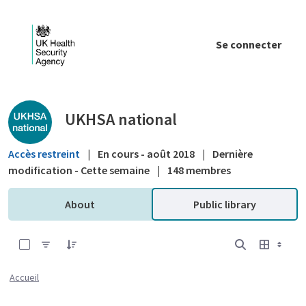
Saut au contenu principal
Se connecter
Public library - UKHSA national
UKHSA national
Accès restreint
|
En cours - août 2018
|
Dernière
modification - Cette semaine
|
148 membres
About
Public library
0 sur 12 Articles sélectionné
Accueil