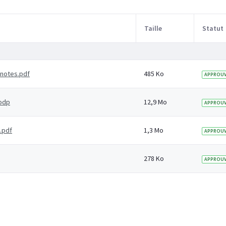
Taille
Statut
notes.pdf
485 Ko
APPROUV
odp
12,9 Mo
APPROUV
.pdf
1,3 Mo
APPROUV
278 Ko
APPROUV