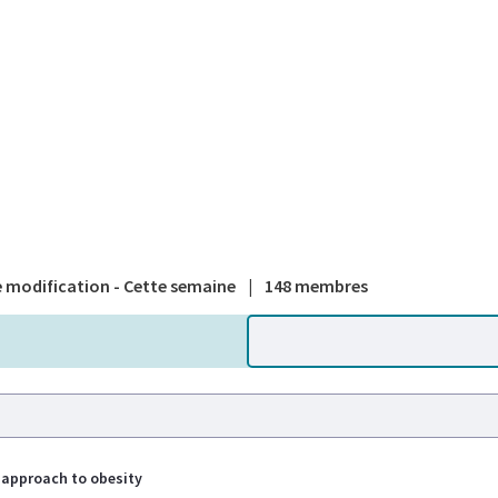
A national
 modification - Cette semaine
|
148 membres
approach to obesity