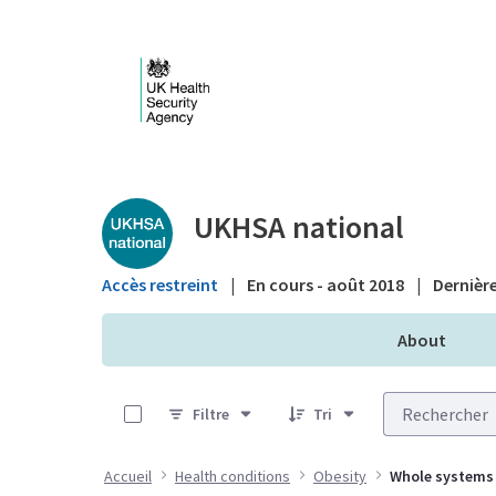
Saut au contenu principal
Public library - UKHS
UKHSA national
Accès restreint
|
En cours - août 2018
|
Dernière
About
0 sur 26 Articles sélectionné
Filtre
Tri
Accueil
Health conditions
Obesity
Whole systems 