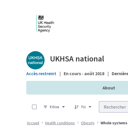
Saut au contenu principal
Public library - UKHS
UKHSA national
Accès restreint
|
En cours - août 2018
|
Dernière
About
0 sur 26 Articles sélectionné
Filtre
Tri
Accueil
Health conditions
Obesity
Whole systems 