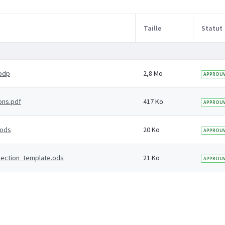
Taille
Statut
odp
2,8 Mo
APPROUV
ons.pdf
417 Ko
APPROUV
.ods
20 Ko
APPROUV
lection_template.ods
21 Ko
APPROUV