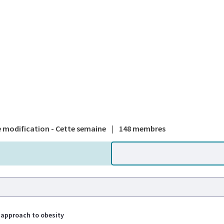
A national
 modification - Cette semaine
|
148 membres
approach to obesity