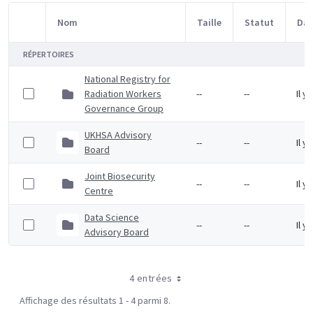
Nom
Taille
Statut
Dat
Sélection d'article
RÉPERTOIRES
National Registry for
Radiation Workers
--
--
Il y
Governance Group
UKHSA Advisory
--
--
Il y
Board
Joint Biosecurity
--
--
Il y
Centre
Data Science
--
--
Il y
Advisory Board
4 entrées
Affichage des résultats 1 - 4 parmi 8.