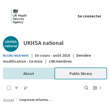
Saut au contenu principal
Se connecter
Public library - UKHSA national
UKHSA national
Accès restreint
|
En cours - août 2018
|
Dernière
modification - Ce mois
|
148 membres
About
Public library
0 sur 8 Articles sélectionné
Accueil
Corporate information