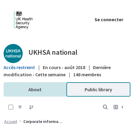
Saut au contenu principal
Se connecter
Public library - UKHSA national
UKHSA national
Accès restreint
|
En cours - août 2018
|
Dernière
modification - Cette semaine
|
148 membres
About
Public library
0 sur 8 Articles sélectionné
Accueil
Corporate information