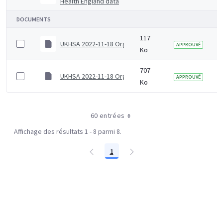
Health England data
DOCUMENTS
117
UKHSA 2022-11-18 Organogram (Senior)
APPROUVÉ
Ko
707
UKHSA 2022-11-18 Organogram (Junior)
APPROUVÉ
Ko
60 entrées
Affichage des résultats 1 - 8 parmi 8.
1
Page