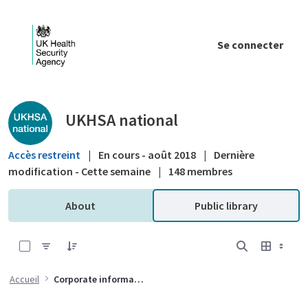
Saut au contenu principal
Se connecter
Public library - UKHSA national
UKHSA national
Accès restreint
|
En cours - août 2018
|
Dernière
modification - Cette semaine
|
148 membres
About
Public library
0 sur 8 Articles sélectionné
Accueil
Corporate information