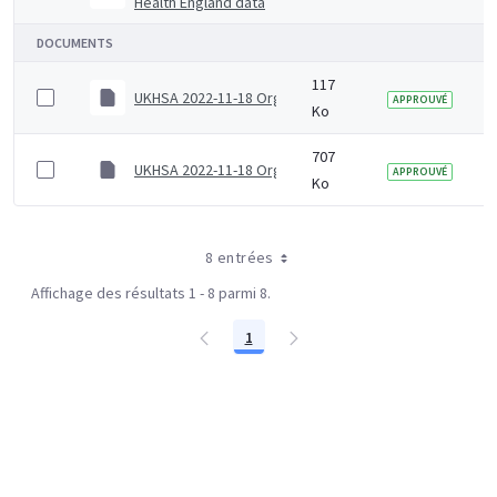
Health England data
DOCUMENTS
117
UKHSA 2022-11-18 Organogram (Senior)
APPROUVÉ
Ko
707
UKHSA 2022-11-18 Organogram (Junior)
APPROUVÉ
Ko
8 entrées
Affichage des résultats 1 - 8 parmi 8.
1
Page