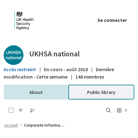
Saut au contenu principal
Se connecter
Public library - UKHSA national
UKHSA national
Accès restreint
|
En cours - août 2018
|
Dernière
modification - Cette semaine
|
148 membres
About
Public library
0 sur 8 Articles sélectionné
Accueil
Corporate information