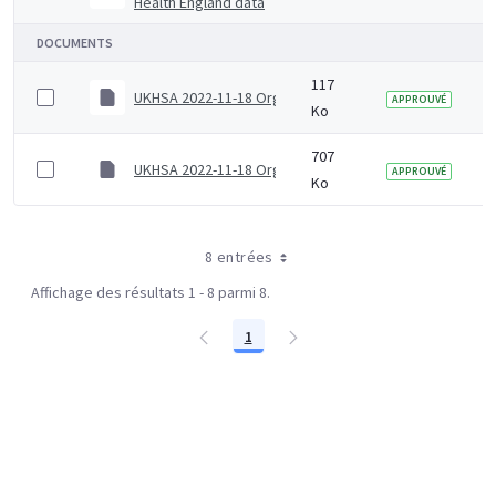
Health England data
DOCUMENTS
117
UKHSA 2022-11-18 Organogram (Senior)
APPROUVÉ
Ko
707
UKHSA 2022-11-18 Organogram (Junior)
APPROUVÉ
Ko
8 entrées
Affichage des résultats 1 - 8 parmi 8.
1
Page