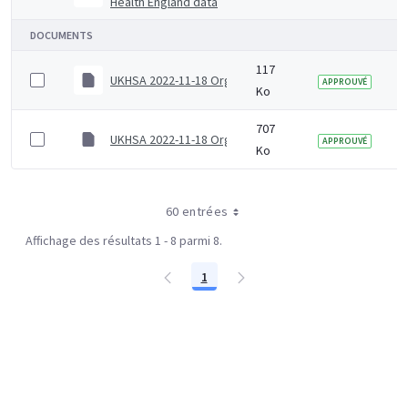
Health England data
DOCUMENTS
117
UKHSA 2022-11-18 Organogram (Senior)
APPROUVÉ
Ko
707
UKHSA 2022-11-18 Organogram (Junior)
APPROUVÉ
Ko
60 entrées
Affichage des résultats 1 - 8 parmi 8.
1
Page