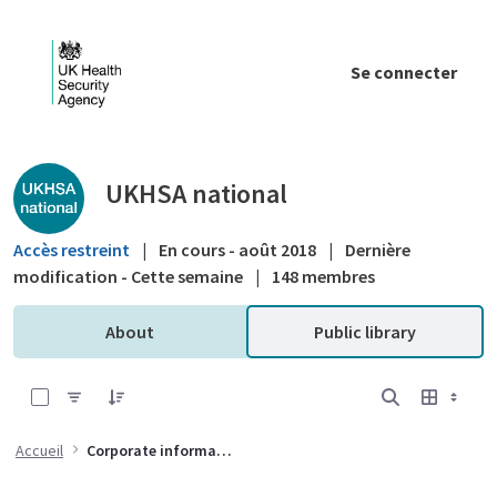
Saut au contenu principal
Se connecter
Public library - UKHSA national
UKHSA national
Accès restreint
|
En cours - août 2018
|
Dernière
modification - Cette semaine
|
148 membres
About
Public library
0 sur 8 Articles sélectionné
Accueil
Corporate information