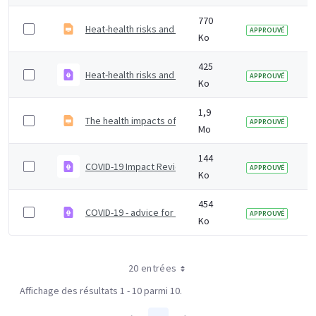
770
Heat-health risks and COVID-19 &#8211; actions to pre
APPROUVÉ
Ko
425
Heat-health risks and COVID-19 Actions to prevent har
APPROUVÉ
Ko
1,9
The health impacts of hot weather and the Heatwave P
APPROUVÉ
Mo
144
COVID-19 Impact Review ToRs
APPROUVÉ
Ko
454
COVID-19 - advice for attending public events
APPROUVÉ
Ko
20 entrées
Affichage des résultats 1 - 10 parmi 10.