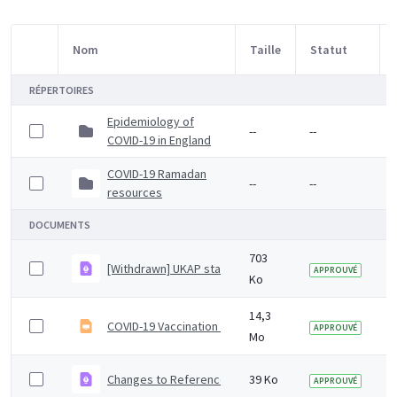
Nom
Taille
Statut
Sélection d'article
RÉPERTOIRES
Epidemiology of
--
--
COVID-19 in England
COVID-19 Ramadan
--
--
resources
DOCUMENTS
703
[Withdrawn] UKAP statement on health clearance and 
APPROUVÉ
Ko
14,3
COVID-19 Vaccination programme core training slide se
APPROUVÉ
Mo
Changes to Reference (Colindale) and Specialist Micro
39 Ko
APPROUVÉ