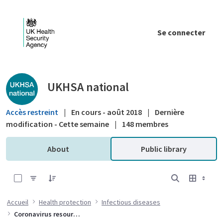
Saut au contenu principal
Se connecter
Public library - UKHSA national
UKHSA national
Accès restreint
|
En cours - août 2018
|
Dernière
modification - Cette semaine
|
148 membres
About
Public library
0 sur 10 Articles sélectionné
Accueil
Health protection
Infectious diseases
Coronavirus resources