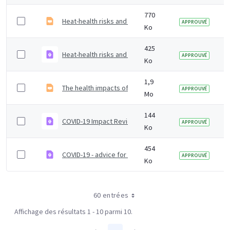
770
Heat-health risks and COVID-19 &#8211; actions to pre
APPROUVÉ
Ko
425
Heat-health risks and COVID-19 Actions to prevent har
APPROUVÉ
Ko
1,9
The health impacts of hot weather and the Heatwave P
APPROUVÉ
Mo
144
COVID-19 Impact Review ToRs
APPROUVÉ
Ko
454
COVID-19 - advice for attending public events
APPROUVÉ
Ko
60 entrées
Affichage des résultats 1 - 10 parmi 10.