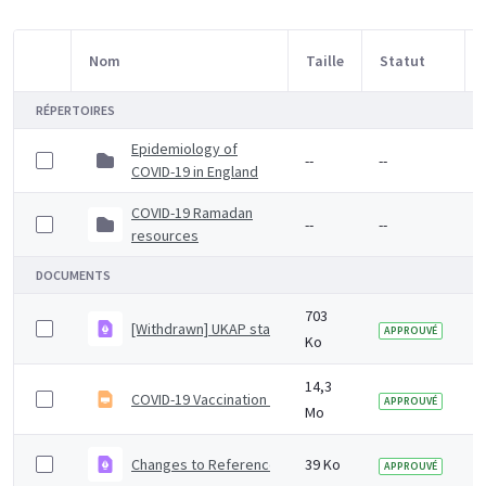
Nom
Taille
Statut
Sélection d'article
RÉPERTOIRES
Epidemiology of
--
--
COVID-19 in England
COVID-19 Ramadan
--
--
resources
DOCUMENTS
703
[Withdrawn] UKAP statement on health clearance and 
APPROUVÉ
Ko
14,3
COVID-19 Vaccination programme core training slide se
APPROUVÉ
Mo
Changes to Reference (Colindale) and Specialist Micro
39 Ko
APPROUVÉ