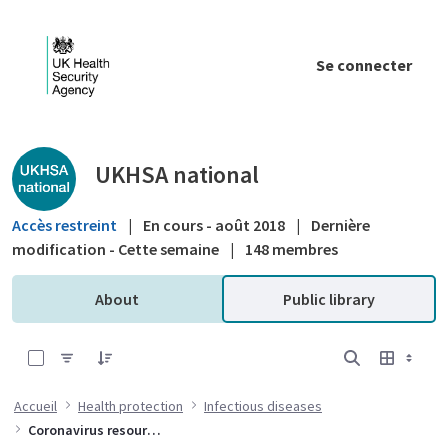
Saut au contenu principal
Se connecter
Public library - UKHSA national
UKHSA national
Accès restreint
|
En cours - août 2018
|
Dernière
modification - Cette semaine
|
148 membres
About
Public library
0 sur 10 Articles sélectionné
Accueil
Health protection
Infectious diseases
Coronavirus resources