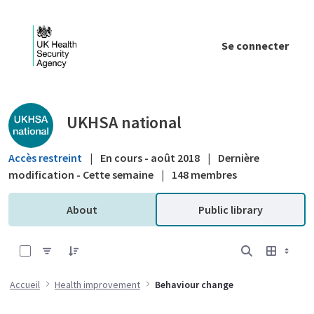
Saut au contenu principal
Se connecter
Public library - UKHSA national
UKHSA national
Accès restreint
|
En cours - août 2018
|
Dernière
modification - Cette semaine
|
148 membres
About
Public library
0 sur 2 Articles sélectionné
Accueil
Health improvement
Behaviour change