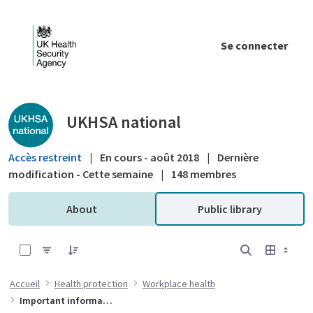
Saut au contenu principal
Se connecter
Public library - UKHSA national
UKHSA national
Accès restreint
|
En cours - août 2018
|
Dernière
modification - Cette semaine
|
148 membres
About
Public library
0 sur 2 Articles sélectionné
Accueil
Health protection
Workplace health
Important information for organisations on preventing waterborne bacteria