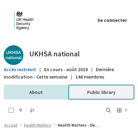
Saut au contenu principal
Se connecter
Public library - UKHSA national
UKHSA national
Accès restreint
|
En cours - août 2018
|
Dernière
modification - Cette semaine
|
148 membres
About
Public library
0 sur 5 Articles sélectionné
Accueil
Health Matters
Health Matters - Delivering the flu immunisation programme during the COVID-19 pandemic