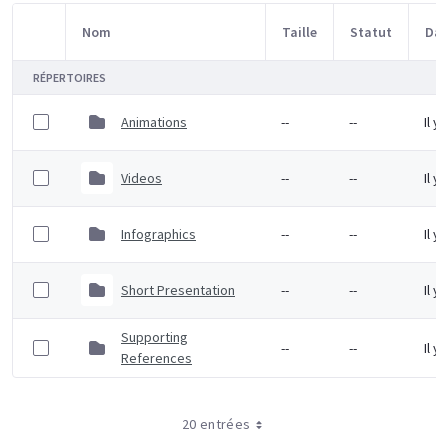
Nom
Taille
Statut
Dat
Sélection d'article
RÉPERTOIRES
Animations
--
--
Il y
Videos
--
--
Il y
Infographics
--
--
Il y
Short Presentation
--
--
Il y
Supporting
--
--
Il y
References
20 entrées