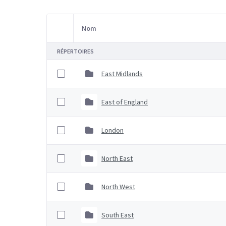
Nom
Sélection d'article
RÉPERTOIRES
East Midlands
East of England
London
North East
North West
South East