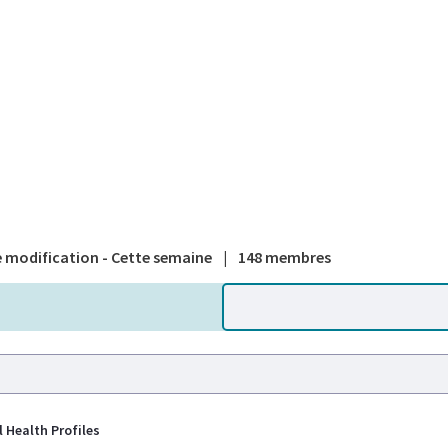
A national
 modification - Cette semaine
|
148 membres
l Health Profiles