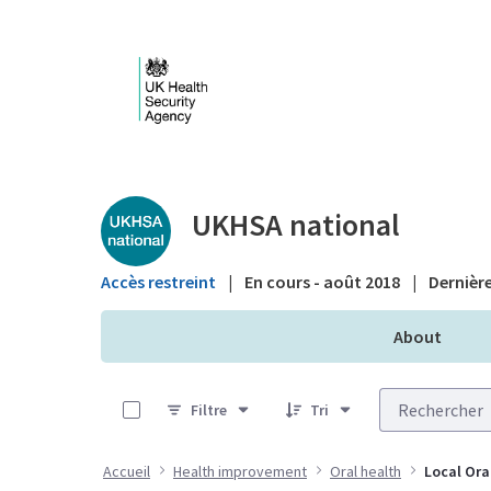
Saut au contenu principal
Public library - UKHS
UKHSA national
Accès restreint
|
En cours - août 2018
|
Dernière
About
0 sur 9 Articles sélectionné
Filtre
Tri
Accueil
Health improvement
Oral health
Local Ora