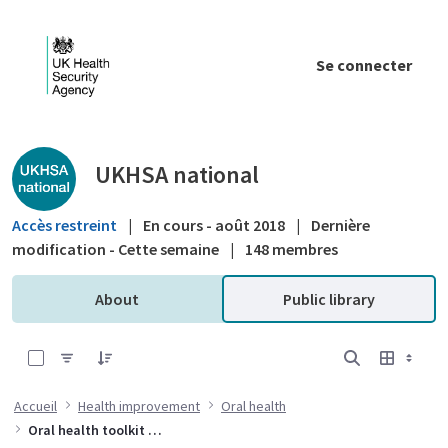
Saut au contenu principal
Se connecter
Public library - UKHSA national
UKHSA national
Accès restreint
|
En cours - août 2018
|
Dernière
modification - Cette semaine
|
148 membres
About
Public library
0 sur 6 Articles sélectionné
Accueil
Health improvement
Oral health
Oral health toolkit for adults in care homes