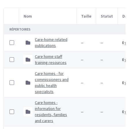
Nom
Taille
Statut
Dat
Sélection d'article
RÉPERTOIRES
Care-home related
--
--
Il y
publications
Care home staff
--
--
Il y
training resources
Care homes - for
commissioners and
--
--
Il y
public health
specialists
Care homes -
information for
--
--
Il y
residents, families
and carers