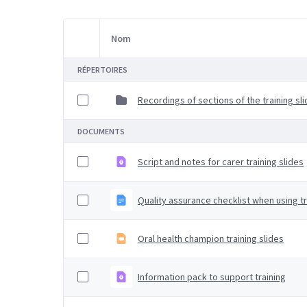
Nom
Sélection d'article
RÉPERTOIRES
Recordings of sections of the training sl
DOCUMENTS
Script and notes for carer training slides
Quality assurance checklist when using trai
Oral health champion training slides
Information pack to support training