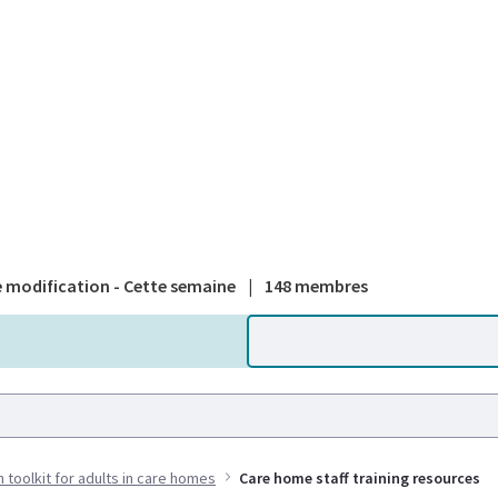
A national
 modification - Cette semaine
|
148 membres
h toolkit for adults in care homes
Care home staff training resources