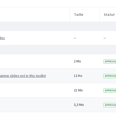
Taille
Statut
ides
--
--
2 Mo
APPROUV
ning slides not in this toolkit
12 Ko
APPROUV
21 Mo
APPROUV
3,3 Mo
APPROUV