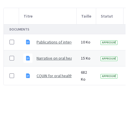
Titre
Taille
Statut
Sélection d'article
DOCUMENTS
Publications of interest for commissioners and public 
10 Ko
APPROUVÉ
Narrative on oral health for care home contract for 
15 Ko
APPROUVÉ
682
CQUIN for oral health assessments
APPROUVÉ
Ko