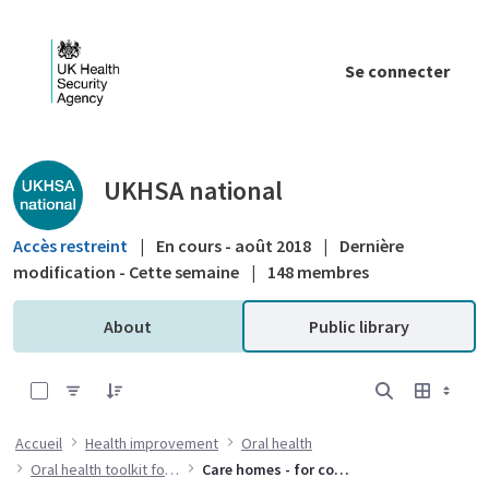
Saut au contenu principal
Se connecter
Public library - UKHSA national
UKHSA national
Accès restreint
|
En cours - août 2018
|
Dernière
modification - Cette semaine
|
148 membres
About
Public library
0 sur 3 Articles sélectionné
Accueil
Health improvement
Oral health
Oral health toolkit for adults in care homes
Care homes - for commissioners and public health specialists