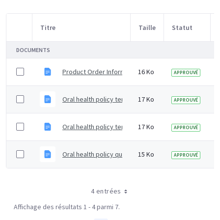
Titre
Taille
Statut
Sélection d'article
DOCUMENTS
Product Order Information Guide
16 Ko
APPROUVÉ
Oral health policy template - Example 2
17 Ko
APPROUVÉ
Oral health policy template - Example 1
17 Ko
APPROUVÉ
Oral health policy quality assurance checklist
15 Ko
APPROUVÉ
4 entrées
Affichage des résultats 1 - 4 parmi 7.