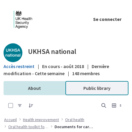
Saut au contenu principal
Se connecter
Public library - UKHSA national
UKHSA national
Accès restreint
|
En cours - août 2018
|
Dernière
modification - Cette semaine
|
148 membres
About
Public library
0 sur 7 Articles sélectionné
Accueil
Health improvement
Oral health
Oral health toolkit for adults in care homes
Documents for care home managers to help with Implementation of NICE NG48 Oral health of adults in care homes