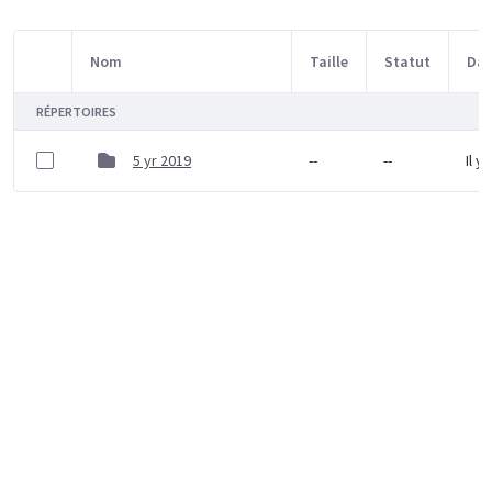
Nom
Taille
Statut
Dat
Sélection d'article
RÉPERTOIRES
5 yr 2019
--
--
Il y