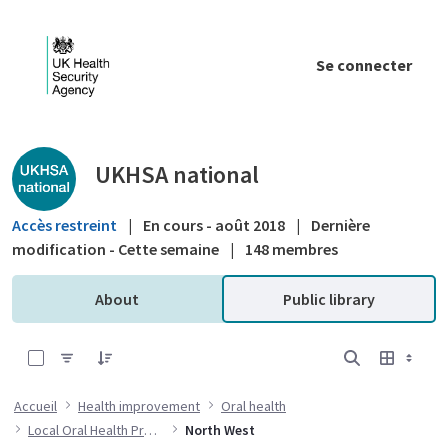
Saut au contenu principal
Se connecter
Public library - UKHSA national
UKHSA national
Accès restreint
|
En cours - août 2018
|
Dernière
modification - Cette semaine
|
148 membres
About
Public library
0 sur 1 Articles sélectionné
Accueil
Health improvement
Oral health
Local Oral Health Profiles
North West