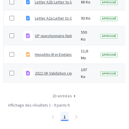
Letter A2b Letter to laboratory of diagnosis to reques
88 Ko
APPROUVÉ
Letter A2a Letter to GP to request baseline questionna
92 Ko
APPROUVÉ
550
GP questionnaire National epidemiological surveillance
APPROUVÉ
Ko
11,6
Hepatitis-B-in-England-2024-slideset.odp
APPROUVÉ
Mo
107
2022 UK Validation certificate
APPROUVÉ
Ko
20 entrées
Affichage des résultats 1 - 9 parmi 9.
1
Page