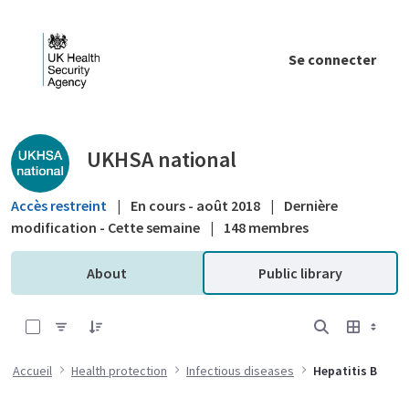
Saut au contenu principal
Se connecter
Public library - UKHSA national
UKHSA national
Accès restreint
|
En cours - août 2018
|
Dernière
modification - Cette semaine
|
148 membres
About
Public library
0 sur 9 Articles sélectionné
Accueil
Health protection
Infectious diseases
Hepatitis B