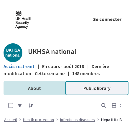
Saut au contenu principal
Se connecter
Public library - UKHSA national
UKHSA national
Accès restreint
|
En cours - août 2018
|
Dernière
modification - Cette semaine
|
148 membres
About
Public library
0 sur 9 Articles sélectionné
Accueil
Health protection
Infectious diseases
Hepatitis B