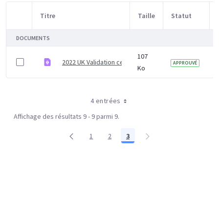
Titre
Taille
Statut
Sélection d'article
DOCUMENTS
107
2022 UK Validation certificate
APPROUVÉ
Ko
4 entrées
Affichage des résultats 9 - 9 parmi 9.
1
2
3
Page
Page
Page