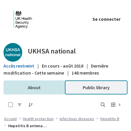
Saut au contenu principal
Se connecter
Public library - UKHSA national
UKHSA national
Accès restreint
|
En cours - août 2018
|
Dernière
modification - Cette semaine
|
148 membres
About
Public library
0 sur 6 Articles sélectionné
Accueil
Health protection
Infectious diseases
Hepatitis B
Hepatitis B antenatal screening and selective neonatal immunisation pathway