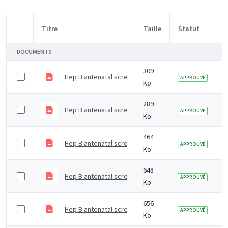
Titre
Taille
Statut
Sélection d'article
DOCUMENTS
309
Hep B antenatal screening - All pregnant women offe
APPROUVÉ
Ko
289
Hep B antenatal screening - All pregnant women offe
APPROUVÉ
Ko
464
Hep B antenatal screening - live birth-baby born to a 
APPROUVÉ
Ko
648
Hep B antenatal screening - schematic of managing pa
APPROUVÉ
Ko
656
Hep B antenatal screening - IDPS programme
APPROUVÉ
Ko