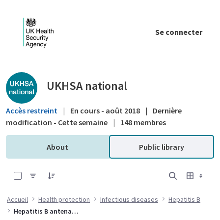
Saut au contenu principal
Se connecter
Public library - UKHSA national
UKHSA national
Accès restreint
|
En cours - août 2018
|
Dernière
modification - Cette semaine
|
148 membres
About
Public library
0 sur 6 Articles sélectionné
Accueil
Health protection
Infectious diseases
Hepatitis B
Hepatitis B antenatal screening and selective neonatal immunisation pathway