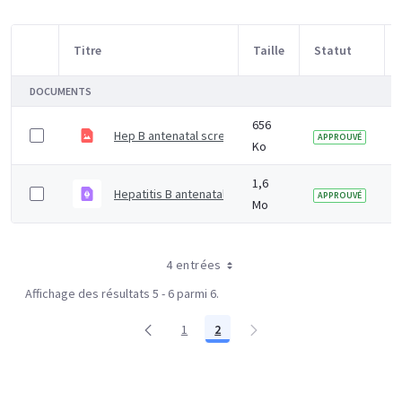
Titre
Taille
Statut
Sélection d'article
DOCUMENTS
656
Hep B antenatal screening - IDPS programme
APPROUVÉ
Ko
1,6
Hepatitis B antenatal screening and selective neonat
APPROUVÉ
Mo
4 entrées
Affichage des résultats 5 - 6 parmi 6.
1
2
Page
Page