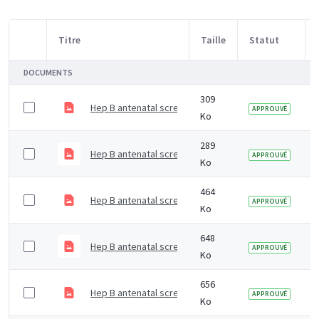
Titre
Taille
Statut
Sélection d'article
DOCUMENTS
309
Hep B antenatal screening - All pregnant women offe
APPROUVÉ
Ko
289
Hep B antenatal screening - All pregnant women offe
APPROUVÉ
Ko
464
Hep B antenatal screening - live birth-baby born to a 
APPROUVÉ
Ko
648
Hep B antenatal screening - schematic of managing pa
APPROUVÉ
Ko
656
Hep B antenatal screening - IDPS programme
APPROUVÉ
Ko