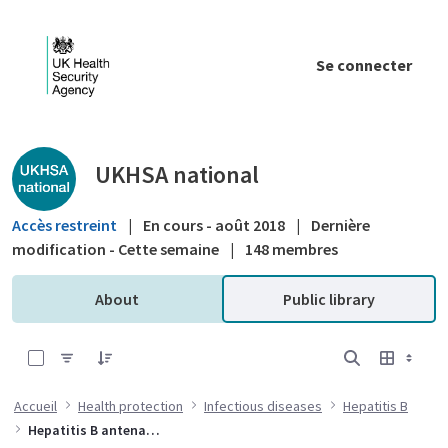
Saut au contenu principal
Se connecter
Public library - UKHSA national
UKHSA national
Accès restreint
|
En cours - août 2018
|
Dernière
modification - Cette semaine
|
148 membres
About
Public library
0 sur 6 Articles sélectionné
Accueil
Health protection
Infectious diseases
Hepatitis B
Hepatitis B antenatal screening and selective neonatal immunisation pathway