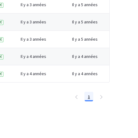
 older adults in England
Il y a 3 années
Il y a 5 années
É
Il y a 3 années
Il y a 5 années
É
Il y a 3 années
Il y a 5 années
É
Il y a 4 années
Il y a 4 années
É
Il y a 4 années
Il y a 4 années
É
1
Page