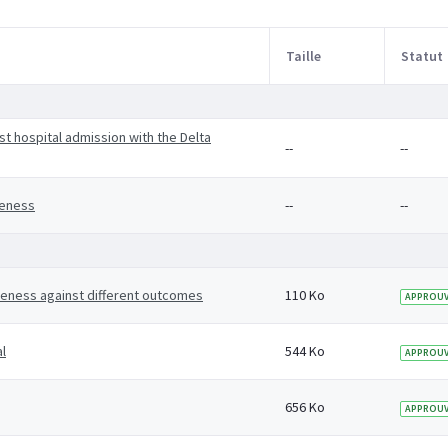
Taille
Statut
st hospital admission with the Delta
--
--
veness
--
--
veness against different outcomes
110 Ko
APPROUV
l
544 Ko
APPROUV
656 Ko
APPROUV