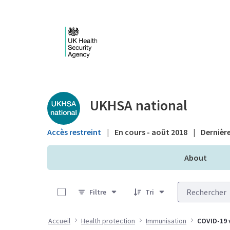
Saut au contenu principal
Public library - UKHS
UKHSA national
Accès restreint
|
En cours - août 2018
|
Dernière
About
0 sur 10 Articles sélectionné
Filtre
Tri
Accueil
Health protection
Immunisation
COVID-19 