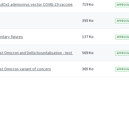
Ox1 adenovirus vector COVID-19 vaccines on risk of hospitalisation among
719 Ko
APPROUV
393 Ko
APPROUV
ntary figures
137 Ko
APPROUV
st Omicron and Delta hospitalisation - test negative case-control study
569 Ko
APPROUV
st Omicron variant of concern
365 Ko
APPROUV