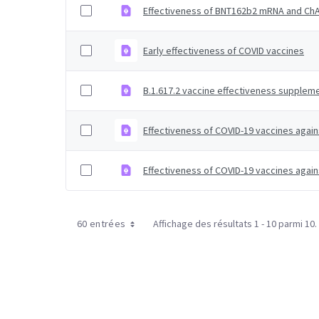
Effectiveness of BNT162b2 mRNA and ChAd
Early effectiveness of COVID vaccines
B.1.617.2 vaccine effectiveness suppleme
Effectiveness of COVID-19 vaccines again
Effectiveness of COVID-19 vaccines again
60 entrées
Affichage des résultats 1 - 10 parmi 10.