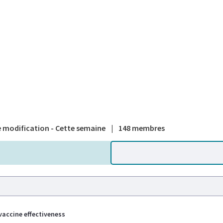
A national
 modification - Cette semaine
|
148 membres
vaccine effectiveness