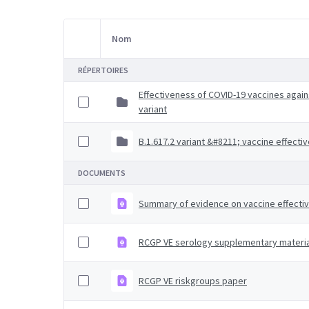
Nom
Sélection d'article
RÉPERTOIRES
Effectiveness of COVID-19 vaccines again
variant
B.1.617.2 variant &#8211; vaccine effecti
DOCUMENTS
Summary of evidence on vaccine effecti
RCGP VE serology supplementary materia
RCGP VE riskgroups paper