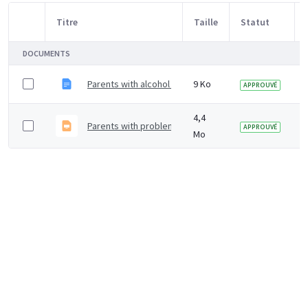
Titre
Taille
Statut
Sélection d'article
DOCUMENTS
Parents with alcohol and drug problems - case study
9 Ko
APPROUVÉ
4,4
Parents with problem alcohol and drug use - evidence
APPROUVÉ
Mo