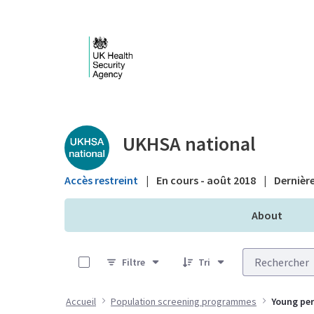
Saut au contenu principal
Public library - UKHS
UKHSA national
Accès restreint
|
En cours - août 2018
|
Dernière
About
0 sur 1 Articles sélectionné
Filtre
Tri
Accueil
Population screening programmes