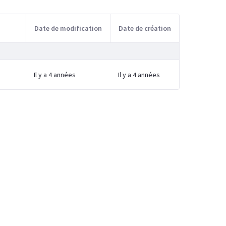
Date de modification
Date de création
Il y a 4 années
Il y a 4 années