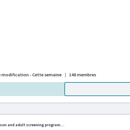
A national
 modification - Cette semaine
|
148 membres
Young person and adult screening programmes - participation in UK national screening programmes