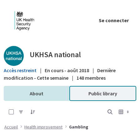
Saut au contenu principal
Se connecter
Public library - UKHSA national
UKHSA national
Accès restreint
|
En cours - août 2018
|
Dernière
modification - Cette semaine
|
148 membres
About
Public library
0 sur 1 Articles sélectionné
Accueil
Health improvement
Gambling