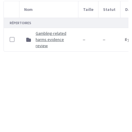
Nom
Taille
Statut
Dat
Sélection d'article
RÉPERTOIRES
Gambling-related
harms evidence
--
--
Il y
review