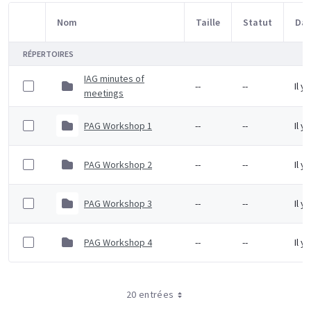
Nom
Taille
Statut
Dat
Sélection d'article
RÉPERTOIRES
IAG minutes of
--
--
Il y
meetings
PAG Workshop 1
--
--
Il y
PAG Workshop 2
--
--
Il y
PAG Workshop 3
--
--
Il y
PAG Workshop 4
--
--
Il y
20 entrées