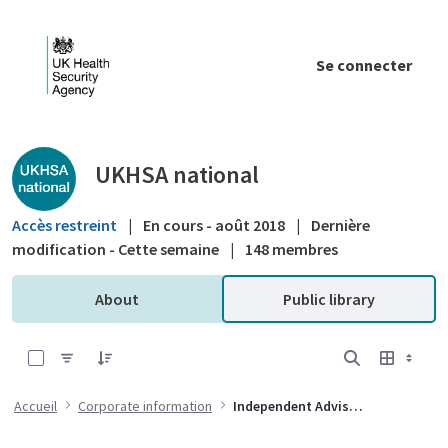
Saut au contenu principal
Se connecter
Public library - UKHSA national
UKHSA national
Accès restreint
|
En cours - août 2018
|
Dernière
modification - Cette semaine
|
148 membres
About
Public library
0 sur 5 Articles sélectionné
Accueil
Corporate information
Independent Advisory Group