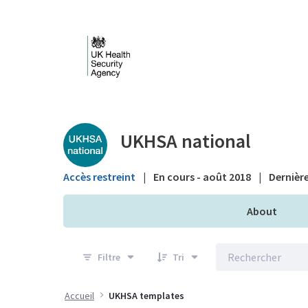
Saut au contenu principal
Public library - UKHS
UKHSA national
Accès restreint
|
En cours - août 2018
|
Dernière
About
Filtre
Tri
Accueil
UKHSA templates