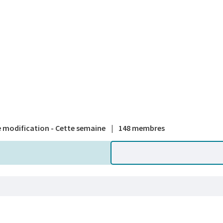
A national
 modification - Cette semaine
|
148 membres