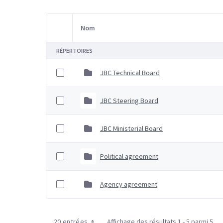
Nom
Sélection d'article
RÉPERTOIRES
JBC Technical Board
JBC Steering Board
JBC Ministerial Board
Political agreement
Agency agreement
20 entrées
Affichage des résultats 1 - 5 parmi 5.