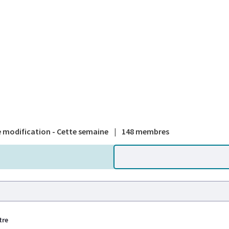
A national
 modification - Cette semaine
|
148 membres
tre