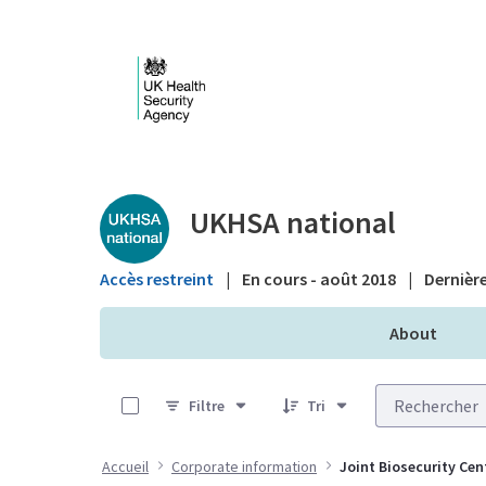
Saut au contenu principal
Public library - UKHS
UKHSA national
Accès restreint
|
En cours - août 2018
|
Dernière
About
0 sur 5 Articles sélectionné
Filtre
Tri
Accueil
Corporate information
Joint Biosecurity Cen