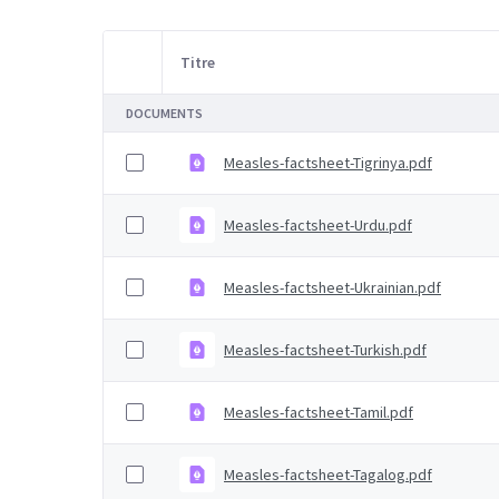
Titre
Sélection d'article
DOCUMENTS
Measles-factsheet-Tigrinya.pdf
Measles-factsheet-Urdu.pdf
Measles-factsheet-Ukrainian.pdf
Measles-factsheet-Turkish.pdf
Measles-factsheet-Tamil.pdf
Measles-factsheet-Tagalog.pdf