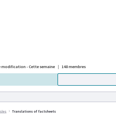
A national
 modification - Cette semaine
|
148 membres
sles
Translations of factsheets