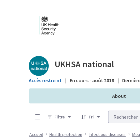
Saut au contenu principal
Public library - UKHS
UKHSA national
Accès restreint
|
En cours - août 2018
|
Dernière
About
0 sur 32 Articles sélectionné
Filtre
Tri
Accueil
Health protection
Infectious diseases
Mea