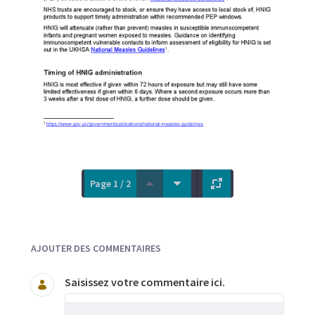
Page 1 / 2
Documents et Média
AJOUTER DES COMMENTAIRES
Saisissez votre commentaire ici.