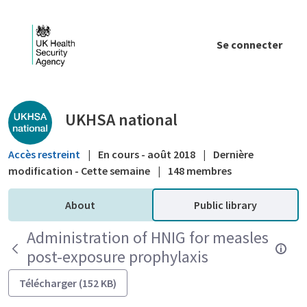
Saut au contenu principal
Se connecter
Public library - UKHSA national
UKHSA national
Accès restreint
|
En cours - août 2018
|
Dernière
modification - Cette semaine
|
148 membres
About
Public library
Administration of HNIG for measles
post-exposure prophylaxis
Télécharger (152 KB)