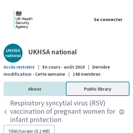
Saut au contenu principal
Se connecter
Public library - UKHSA national
UKHSA national
Accès restreint
|
En cours - août 2018
|
Dernière
modification - Cette semaine
|
148 membres
About
Public library
Respiratory syncytial virus (RSV)
vaccination of pregnant women for
infant protection
Télécharger (8.2 MB)