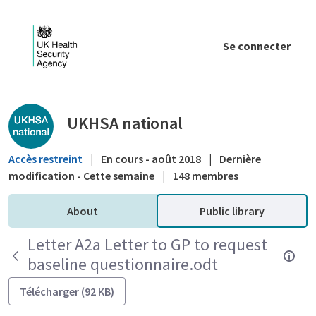
Saut au contenu principal
Se connecter
Public library - UKHSA national
UKHSA national
Accès restreint
|
En cours - août 2018
|
Dernière
modification - Cette semaine
|
148 membres
About
Public library
Letter A2a Letter to GP to request
baseline questionnaire.odt
Télécharger (92 KB)