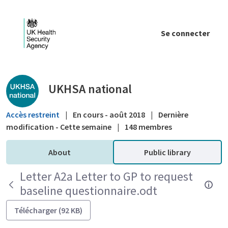
Saut au contenu principal
Se connecter
Public library - UKHSA national
UKHSA national
Accès restreint
|
En cours - août 2018
|
Dernière
modification - Cette semaine
|
148 membres
About
Public library
Letter A2a Letter to GP to request
baseline questionnaire.odt
Télécharger (92 KB)