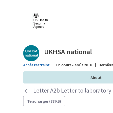
Saut au contenu principal
Public library - UKHS
UKHSA national
Accès restreint
|
En cours - août 2018
|
Dernière
About
Letter A2b Letter to laboratory
Télécharger (88 KB)