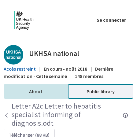
Saut au contenu principal
Se connecter
Public library - UKHSA national
UKHSA national
Accès restreint
|
En cours - août 2018
|
Dernière
modification - Cette semaine
|
148 membres
About
Public library
Letter A2c Letter to hepatitis
specialist informing of
diagnosis.odt
Télécharger (88 KB)