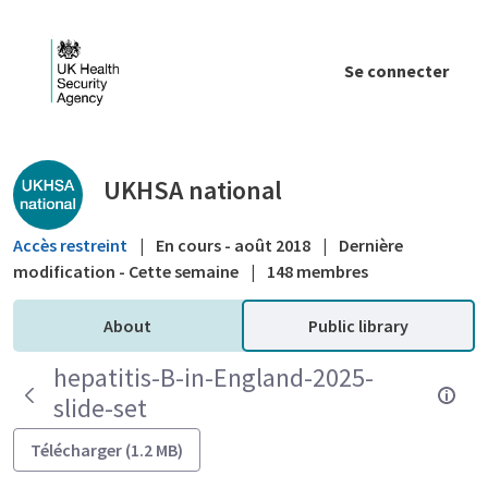
Saut au contenu principal
Se connecter
Public library - UKHSA national
UKHSA national
Accès restreint
|
En cours - août 2018
|
Dernière
modification - Cette semaine
|
148 membres
About
Public library
hepatitis-B-in-England-2025-
slide-set
Télécharger (1.2 MB)