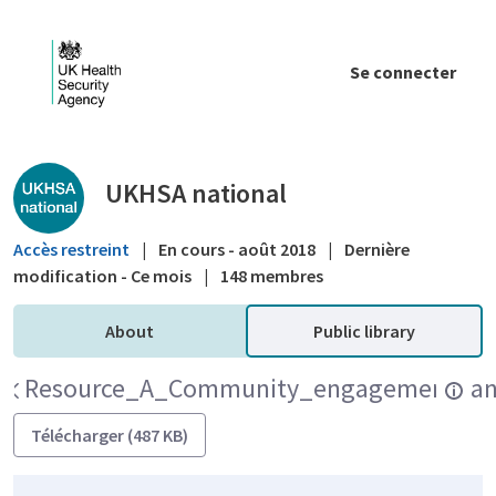
Saut au contenu principal
Se connecter
Public library - UKHSA national
UKHSA national
Accès restreint
|
En cours - août 2018
|
Dernière
modification - Ce mois
|
148 membres
About
Public library
Resource_A_Community_engagement_an
Télécharger (487 KB)