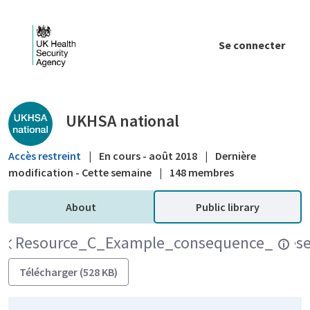
Saut au contenu principal
Se connecter
Public library - UKHSA national
UKHSA national
Accès restreint
|
En cours - août 2018
|
Dernière
modification - Cette semaine
|
148 membres
About
Public library
Resource_C_Example_consequence_prese
Télécharger (528 KB)