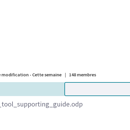
A national
 modification - Cette semaine
|
148 membres
_tool_supporting_guide.odp