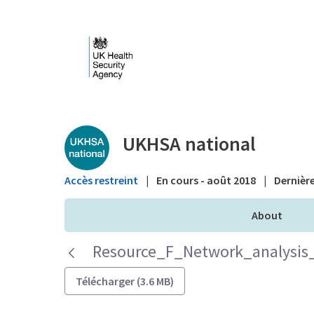
Saut au contenu principal
Public library - UKHS
UKHSA national
Accès restreint
|
En cours - août 2018
|
Dernière
About
Resource_F_Network_analysis
Télécharger (3.6 MB)