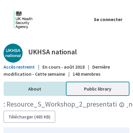
Saut au contenu principal
Se connecter
Public library - UKHSA national
UKHSA national
Accès restreint
|
En cours - août 2018
|
Dernière
modification - Cette semaine
|
148 membres
About
Public library
Resource_S_Workshop_2_presentation_n
Télécharger (485 KB)