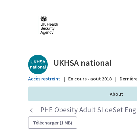
Saut au contenu principal
Public library - UKHS
UKHSA national
Accès restreint
|
En cours - août 2018
|
Dernière
About
PHE Obesity Adult SlideSet En
Télécharger (1 MB)