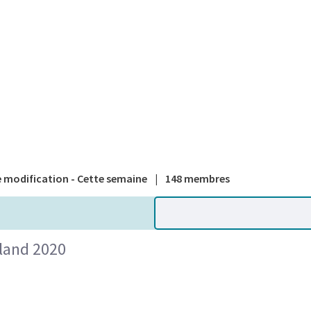
A national
 modification - Cette semaine
|
148 membres
gland 2020